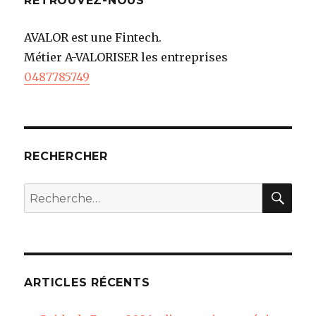
RETROUVEZ-NOUS
AVALOR est une Fintech.
Métier A-VALORISER les entreprises
0487785749
RECHERCHER
REC
Recherche
pour
:
ARTICLES RÉCENTS