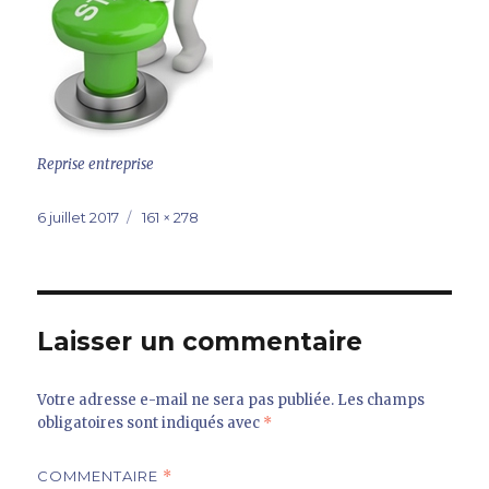
Reprise entreprise
Publié
Taille
6 juillet 2017
161 × 278
le
réelle
Laisser un commentaire
Votre adresse e-mail ne sera pas publiée.
Les champs
obligatoires sont indiqués avec
*
COMMENTAIRE
*