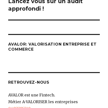
Lancez vous sur un audit
l’article
approfondi !
AVALOR: VALORISATION ENTREPRISE ET
COMMERCE
RETROUVEZ-NOUS
AVALOR est une Fintech.
Métier A-VALORISER les entreprises