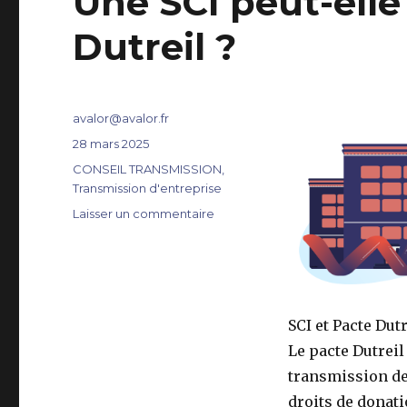
Une SCI peut-elle
Dutreil ?
Auteur
avalor@avalor.fr
Publié
28 mars 2025
le
Catégories
CONSEIL TRANSMISSION
,
Transmission d'entreprise
sur
Laisser un commentaire
Une
SCI
peut-
elle
bénéficier
SCI et Pacte Dutr
du
Pacte
Le pacte Dutreil 
Dutreil
transmission de
?
droits de donati