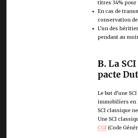
titres 34% pour 
En cas de transm
conservation des
L’un des héritie
pendant au moin
B.
La SCI 
pacte Dut
Le but d’une SCI
immobiliers en l
SCI classique ne 
Une SCI classiqu
CGI
(Code Généra