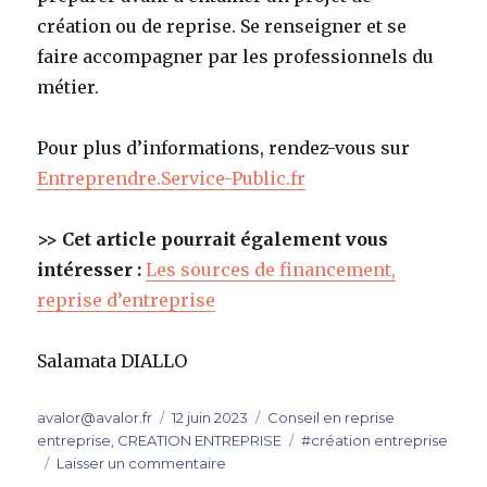
création ou de reprise. Se renseigner et se
faire accompagner par les professionnels du
métier.
Pour plus d’informations, rendez-vous sur
Entreprendre.Service-Public.fr
>> Cet article pourrait également vous
intéresser :
Les sources de financement,
reprise d’entreprise
Salamata DIALLO
Auteur
Publié
Catégories
avalor@avalor.fr
12 juin 2023
Conseil en reprise
le
Étiquettes
entreprise
,
CREATION ENTREPRISE
#création entreprise
sur
Laisser un commentaire
Bonne