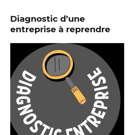
nouvelle
pour
Diagnostic d’une
les
entrepreneurs
entreprise à reprendre