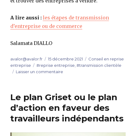
et trouver des entreprises à vendre.
A lire aussi :
les étapes de transmission
d’entreprise ou de commerce
Salamata DIALLO
Auteur
Publié
Catégories
avalor@avalor.fr
15 décembre 2021
Conseil en reprise
Étiquettes
le
entreprise
#reprise entreprise
,
#transmission clientèle
sur
Laisser un commentaire
Diagnostic
d’une
entreprise
Le plan Griset ou le plan
à
reprendre
d’action en faveur des
travailleurs indépendants