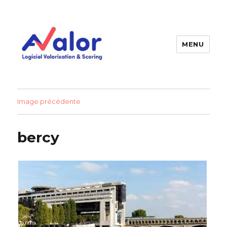
MENU
AVALOR Valorisation entreprise
et fonds de commerce
Image précédente
bercy