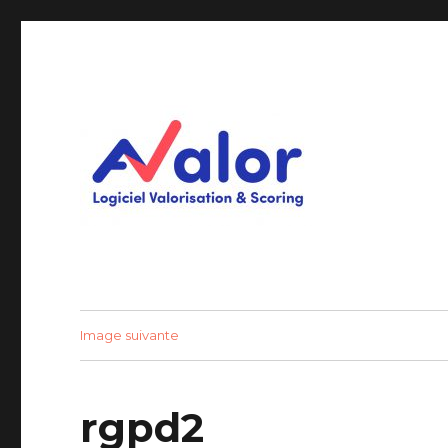
Logiciel Valorisation & Scoring
AVALOR Valorisation ent
Image suivante
rgpd2