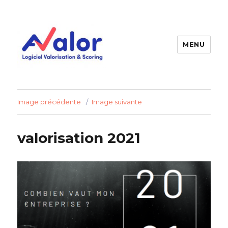
MENU
AVALOR Valorisation entreprise
et fonds de commerce
Image précédente
Image suivante
valorisation 2021