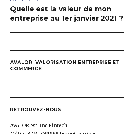
de
Quelle est la valeur de mon
entreprise au 1er janvier 2021 ?
l’article
AVALOR: VALORISATION ENTREPRISE ET
COMMERCE
RETROUVEZ-NOUS
AVALOR est une Fintech.
Métier A-VALORISER les entreprises