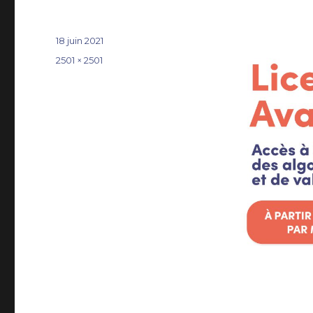
Publié
18 juin 2021
le
Taille
2501 × 2501
réelle