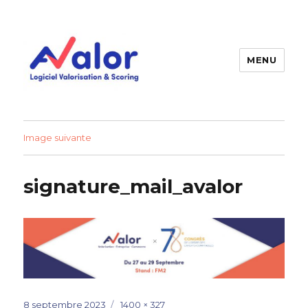
MENU
AVALOR Valorisation entreprise
et fonds de commerce
Image suivante
signature_mail_avalor
Publié
Taille
8 septembre 2023
1400 × 327