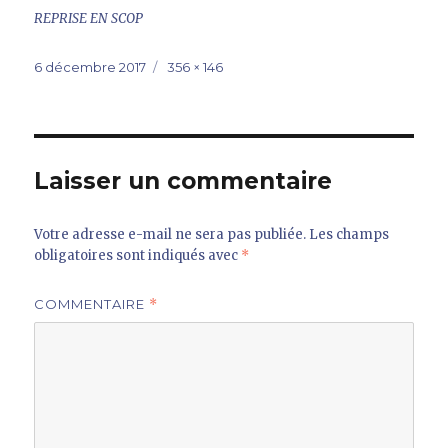
REPRISE EN SCOP
Publié
Taille
6 décembre 2017
356 × 146
le
réelle
Laisser un commentaire
Votre adresse e-mail ne sera pas publiée.
Les champs
obligatoires sont indiqués avec
*
COMMENTAIRE
*