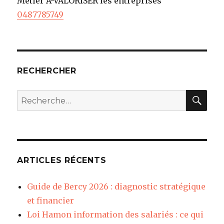
Métier A-VALORISER les entreprises
0487785749
RECHERCHER
REC
Recherche
pour
:
ARTICLES RÉCENTS
Guide de Bercy 2026 : diagnostic stratégique
et financier
Loi Hamon information des salariés : ce qui