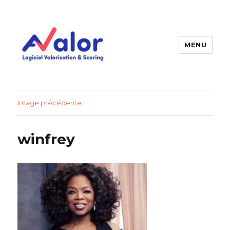
MENU
AVALOR Valorisation entreprise
et fonds de commerce
Image précédente
winfrey