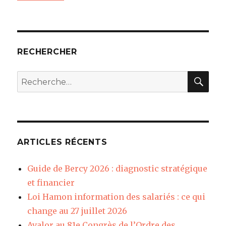
RECHERCHER
REC
Recherche
pour
:
ARTICLES RÉCENTS
Guide de Bercy 2026 : diagnostic stratégique
et financier
Loi Hamon information des salariés : ce qui
change au 27 juillet 2026
Avalor au 81e Congrès de l’Ordre des