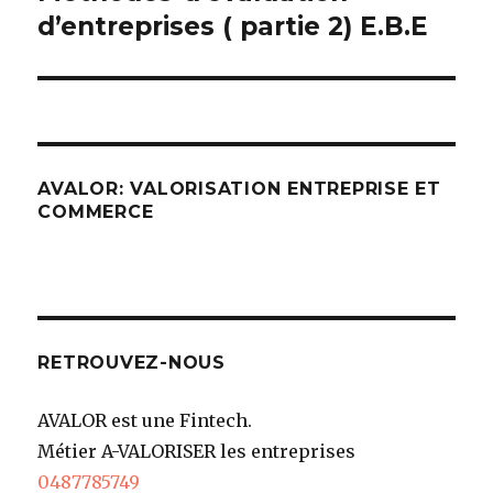
d’entreprises ( partie 2) E.B.E
l’article
AVALOR: VALORISATION ENTREPRISE ET
COMMERCE
RETROUVEZ-NOUS
AVALOR est une Fintech.
Métier A-VALORISER les entreprises
0487785749