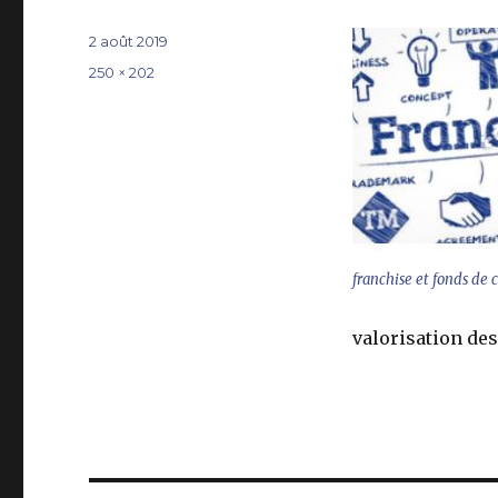
Publié
2 août 2019
le
Taille
250 × 202
réelle
franchise et fonds de
valorisation des