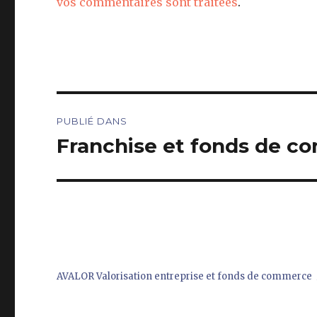
vos commentaires sont traitées
.
Navigation
PUBLIÉ DANS
de
Franchise et fonds de co
l’article
AVALOR Valorisation entreprise et fonds de commerce