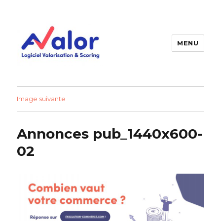
MENU
AVALOR Valorisation entreprise
et fonds de commerce
Image suivante
Annonces pub_1440x600-
02