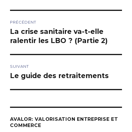
Navigation
PRÉCÉDENT
de
La crise sanitaire va-t-elle
Article
précédent :
ralentir les LBO ? (Partie 2)
l’article
SUIVANT
Le guide des retraitements
Article
suivant :
AVALOR: VALORISATION ENTREPRISE ET
COMMERCE