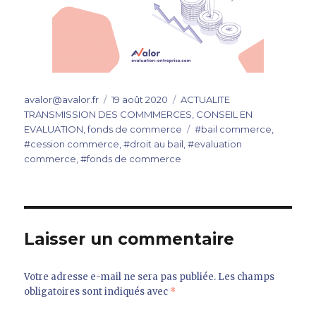
Auteur
Publié
Catégories
avalor@avalor.fr
19 août 2020
ACTUALITE
le
TRANSMISSION DES COMMMERCES
,
CONSEIL EN
Étiquettes
EVALUATION
,
fonds de commerce
#bail commerce
,
#cession commerce
,
#droit au bail
,
#evaluation
commerce
,
#fonds de commerce
Laisser un commentaire
Votre adresse e-mail ne sera pas publiée.
Les champs
obligatoires sont indiqués avec
*