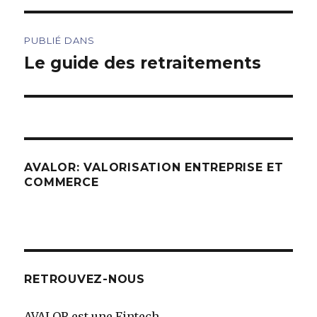
Navigation
PUBLIÉ DANS
de
Le guide des retraitements
l’article
AVALOR: VALORISATION ENTREPRISE ET
COMMERCE
RETROUVEZ-NOUS
AVALOR est une Fintech.