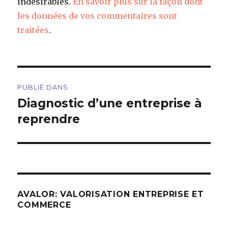
indésirables.
En savoir plus sur la façon dont
les données de vos commentaires sont
traitées
.
Navigation
PUBLIÉ DANS
de
Diagnostic d’une entreprise à
reprendre
l’article
AVALOR: VALORISATION ENTREPRISE ET
COMMERCE