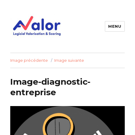
MENU
AVALOR Valorisation entreprise
et fonds de commerce
Image précédente
Image suivante
Image-diagnostic-
entreprise