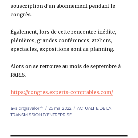
souscription d’un abonnement pendant le
congrès.
Également, lors de cette rencontre inédite,
plénières, grandes conférences, ateliers,
spectacles, expositions sont au planning.
Alors on se retrouve au mois de septembre à
PARIS.
https://congres.experts-comptables.com/
Auteur
Publié
Catégories
avalor@avalor.fr
25 mai 2022
ACTUALITE DE LA
le
TRANSMISSION D'ENTREPRISE