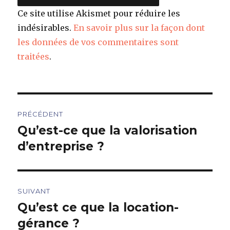
Ce site utilise Akismet pour réduire les
indésirables.
En savoir plus sur la façon dont
les données de vos commentaires sont
traitées
.
Navigation
PRÉCÉDENT
de
Qu’est-ce que la valorisation
Article
précédent :
d’entreprise ?
l’article
SUIVANT
Qu’est ce que la location-
Article
suivant :
gérance ?