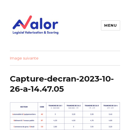
MENU
AVALOR Valorisation entreprise
et fonds de commerce
Image suivante
Capture-decran-2023-10-
26-a-14.47.05