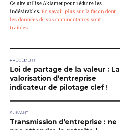
Ce site utilise Akismet pour réduire les
indésirables.
En savoir plus sur la façon dont
les données de vos commentaires sont
traitées
.
Navigation
PRÉCÉDENT
de
Loi de partage de la valeur : La
Article
précédent :
valorisation d’entreprise
l’article
indicateur de pilotage clef !
SUIVANT
Transmission d’entreprise : ne
Article
suivant :