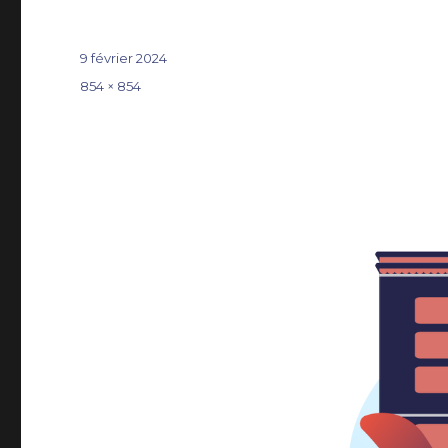
Publié
9 février 2024
le
Taille
854 × 854
réelle