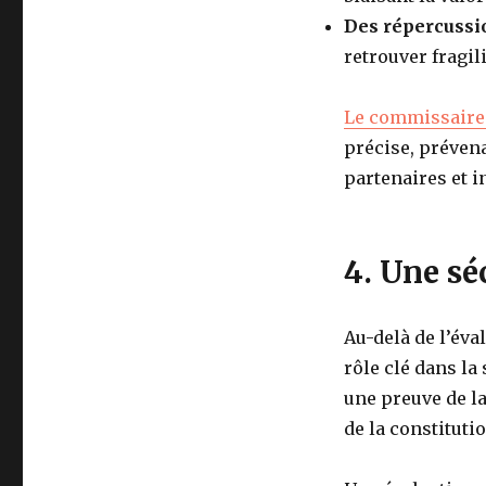
Des répercussio
retrouver fragil
Le commissaire
précise, prévena
partenaires et i
4. Une sé
Au-delà de l’év
rôle clé dans la
une preuve de la
de la constituti