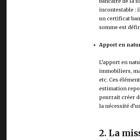
bancaire de la s
incontestable : i
un certificat ba
somme est défini
Apport en natur
L’apport en natu
immobiliers, mat
etc. Ces élément
estimation repo
pourrait créer d
la nécessité d’u
2. La mi