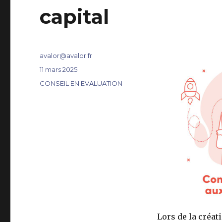
capital
Auteur
avalor@avalor.fr
Publié
11 mars 2025
le
Catégories
CONSEIL EN EVALUATION
Lors de la créat