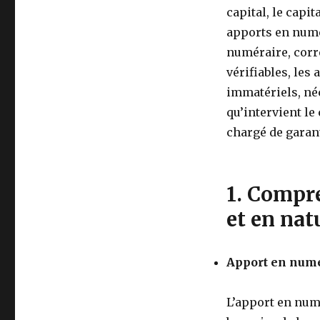
capital, le capit
apports en numér
numéraire, corr
vérifiables, les
immatériels, néc
qu’intervient l
chargé de garanti
1. Compr
et en nat
Apport en numér
L’apport en num