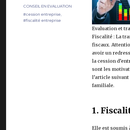
le
Catégories
CONSEIL EN EVALUATION
Étiquettes
#cession entreprise
,
#fiscalité entreprise
Evaluation et tr
Fiscalité : La t
fiscaux. Attenti
avoir un redress
la cession d’ent
sont les motivat
l’article suivan
familiale.
1. Fiscali
Elle est soumis à