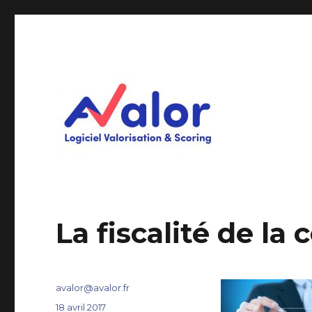
Logiciel Valorisation & Scoring
AVALOR Valorisation ent
La fiscalité de la
Auteur
avalor@avalor.fr
Publié
18 avril 2017