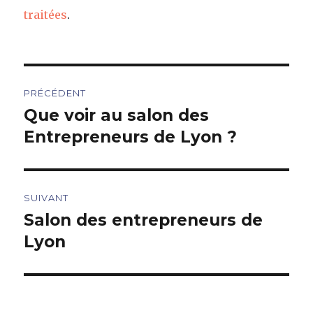
traitées
.
Navigation
PRÉCÉDENT
de
Que voir au salon des
Article
précédent :
Entrepreneurs de Lyon ?
l’article
SUIVANT
Salon des entrepreneurs de
Article
suivant :
Lyon