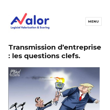
MENU
AVALOR Valorisation entreprise
et fonds de commerce
Transmission d’entreprise
: les questions clefs.