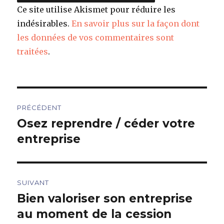
Ce site utilise Akismet pour réduire les
indésirables.
En savoir plus sur la façon dont
les données de vos commentaires sont
traitées
.
Navigation
PRÉCÉDENT
de
Osez reprendre / céder votre
Article
précédent :
entreprise
l’article
SUIVANT
Bien valoriser son entreprise
Article
suivant :
au moment de la cession