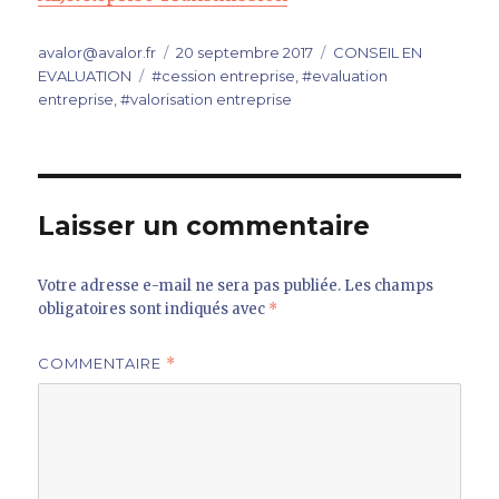
Auteur
Publié
Catégories
avalor@avalor.fr
20 septembre 2017
CONSEIL EN
Étiquettes
le
EVALUATION
#cession entreprise
,
#evaluation
entreprise
,
#valorisation entreprise
Laisser un commentaire
Votre adresse e-mail ne sera pas publiée.
Les champs
obligatoires sont indiqués avec
*
COMMENTAIRE
*