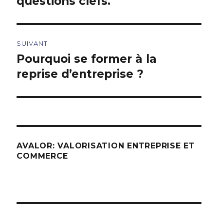
questions clefs.
l’article
SUIVANT
Pourquoi se former à la
Article
suivant :
reprise d’entreprise ?
AVALOR: VALORISATION ENTREPRISE ET
COMMERCE