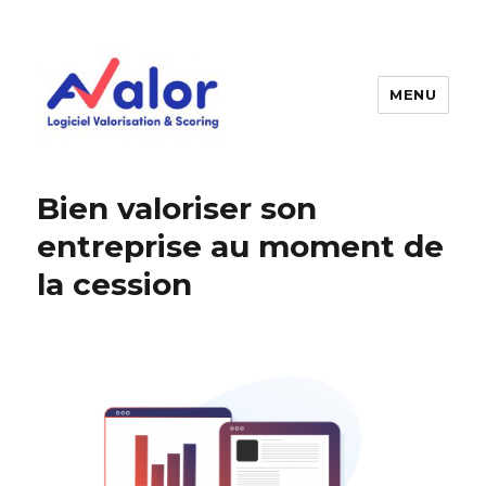
MENU
AVALOR Valorisation entreprise
et fonds de commerce
Bien valoriser son
entreprise au moment de
la cession