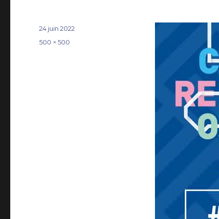
Publié
24 juin 2022
le
Taille
500 × 500
réelle