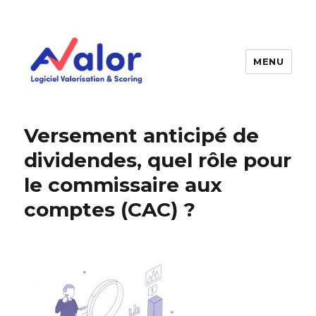
MENU
AVALOR Valorisation entreprise
et fonds de commerce
Versement anticipé de
dividendes, quel rôle pour
le commissaire aux
comptes (CAC) ?