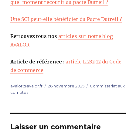
quel moment recourir au pacte Dutreil ?
Une SCI peut-elle bénéficier du Pacte Dutreil ?
Retrouvez tous nos
articles sur notre blog
AVALOR
Article de référence :
article L.232-12 du Code
de commerce
Auteur
Publié
Catégories
avalor@avalor.fr
26 novembre 2025
Commissariat aux
le
comptes
Laisser un commentaire