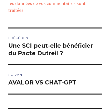
les données de vos commentaires sont
traitées
.
Navigation
PRÉCÉDENT
de
Une SCI peut-elle bénéficier
Article
précédent :
du Pacte Dutreil ?
l’article
SUIVANT
AVALOR VS CHAT-GPT
Article
suivant :