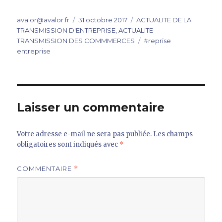
Auteur
Publié
Catégories
avalor@avalor.fr
31 octobre 2017
ACTUALITE DE LA
le
TRANSMISSION D'ENTREPRISE
,
ACTUALITE
Étiquettes
TRANSMISSION DES COMMMERCES
#reprise
entreprise
Laisser un commentaire
Votre adresse e-mail ne sera pas publiée.
Les champs
obligatoires sont indiqués avec
*
COMMENTAIRE
*