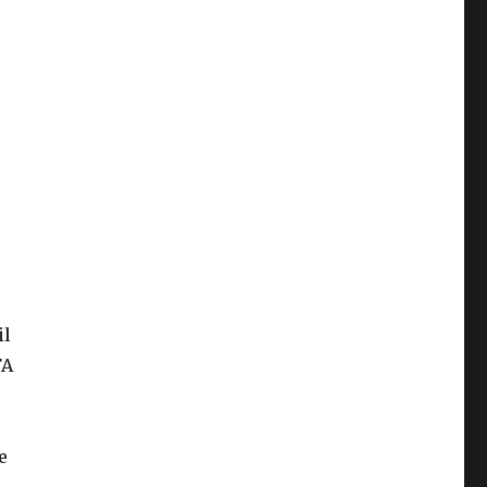
il
FA
e