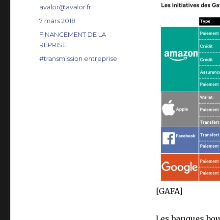
Auteur
avalor@avalor.fr
Publié
7 mars 2018
le
Catégories
FINANCEMENT DE LA
REPRISE
Étiquettes
#transmission entreprise
[GAFA]
Les banques boug