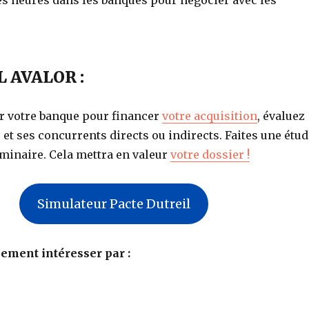
es heures dans les banques pour négocier avec les
L AVALOR :
ir votre banque pour financer
votre acquisition
, évaluez
 et ses concurrents directs ou indirects. Faites une étud
minaire. Cela mettra en valeur
votre dossier !
Simulateur Pacte Dutreil
ement intéresser par :