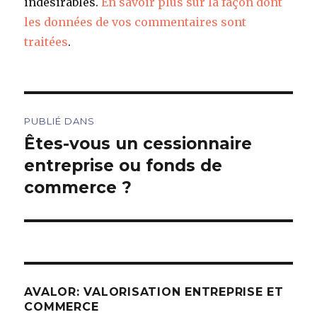
indésirables.
En savoir plus sur la façon dont
les données de vos commentaires sont
traitées
.
Navigation
PUBLIÉ DANS
de
Êtes-vous un cessionnaire
entreprise ou fonds de
l’article
commerce ?
AVALOR: VALORISATION ENTREPRISE ET
COMMERCE