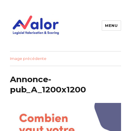
MENU
AVALOR Valorisation entreprise
et fonds de commerce
Image précédente
Annonce-
pub_A_1200x1200