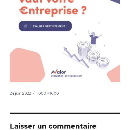
Publié
Taille
24 juin 2022
1000 × 1000
le
réelle
Laisser un commentaire