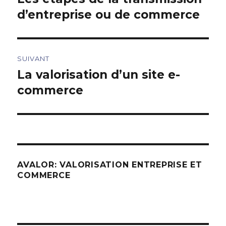
précédent :
d’entreprise ou de commerce
l’article
SUIVANT
La valorisation d’un site e-
Article
suivant :
commerce
AVALOR: VALORISATION ENTREPRISE ET
COMMERCE