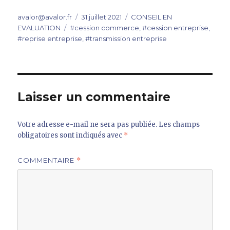
Auteur
Publié
Catégories
avalor@avalor.fr
31 juillet 2021
CONSEIL EN
Étiquettes
le
EVALUATION
#cession commerce
,
#cession entreprise
,
#reprise entreprise
,
#transmission entreprise
Laisser un commentaire
Votre adresse e-mail ne sera pas publiée.
Les champs
obligatoires sont indiqués avec
*
COMMENTAIRE
*