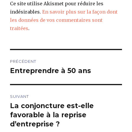
Ce site utilise Akismet pour réduire les
indésirables.
En savoir plus sur la façon dont
les données de vos commentaires sont
traitées
.
Navigation
PRÉCÉDENT
de
Entreprendre à 50 ans
Article
précédent :
l’article
SUIVANT
La conjoncture est-elle
Article
suivant :
favorable à la reprise
d’entreprise ?