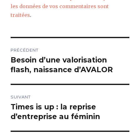
les données de vos commentaires sont
traitées
.
Navigation
PRÉCÉDENT
de
Besoin d’une valorisation
Article
précédent :
flash, naissance d’AVALOR
l’article
SUIVANT
Times is up : la reprise
Article
suivant :
d’entreprise au féminin