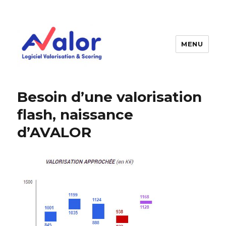
MENU
AVALOR Valorisation entreprise
et fonds de commerce
Besoin d’une valorisation
flash, naissance
d’AVALOR