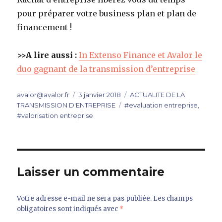
pour préparer votre business plan et plan de
financement !
>>A lire aussi :
In Extenso Finance et Avalor le
duo gagnant de la transmission d’entreprise
Auteur
Publié
Catégories
avalor@avalor.fr
3 janvier 2018
ACTUALITE DE LA
le
Étiquettes
TRANSMISSION D'ENTREPRISE
#evaluation entreprise
,
#valorisation entreprise
Laisser un commentaire
Votre adresse e-mail ne sera pas publiée.
Les champs
obligatoires sont indiqués avec
*