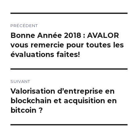
Navigation
PRÉCÉDENT
de
Bonne Année 2018 : AVALOR
Article
précédent :
vous remercie pour toutes les
l’article
évaluations faites!
SUIVANT
Valorisation d’entreprise en
Article
suivant :
blockchain et acquisition en
bitcoin ?