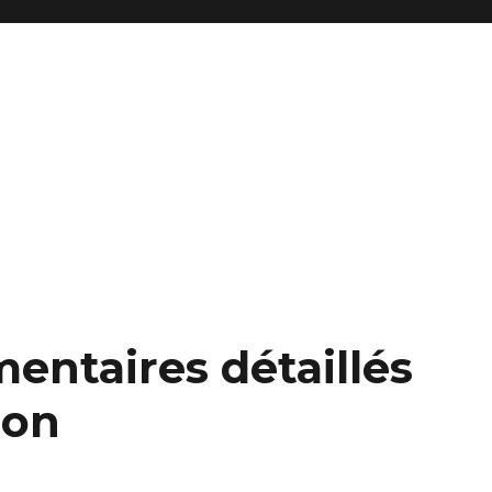
reprise et fonds de commerce
ntaires détaillés
ion