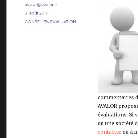
Auteur
avalor@avalor.fr
Publié
31 août 2017
le
Catégories
CONSEIL EN EVALUATION
commentaires dé
AVALOR propose
évaluations. Si 
ou une société 
contacter
ou à n