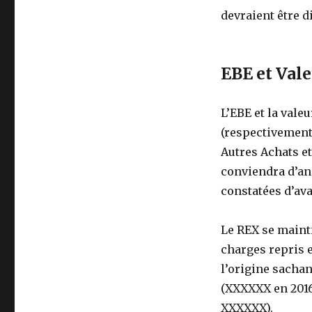
devraient être d
EBE et Vale
L’EBE et la vale
(respectivement
Autres Achats e
conviendra d’ana
constatées d’av
Le REX se mainti
charges repris e
l’origine sachan
(XXXXXX en 2016
XXXXXX).