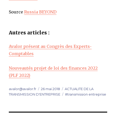
Source
Russia BEYOND
Autres articles :
Avalor présent au Congrès des Experts-
Comptables
Nouveautés projet de loi des finances 2022
(PLF 2022)
Auteur
Publié
Catégories
avalor@avalor.fr
26 mai 2018
ACTUALITE DE LA
le
Étiquettes
TRANSMISSION D'ENTREPRISE
#transmission entreprise