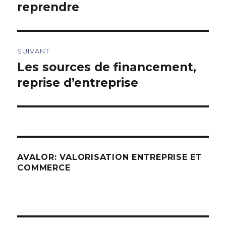
précédent :
reprendre
l’article
SUIVANT
Les sources de financement,
Article
suivant :
reprise d’entreprise
AVALOR: VALORISATION ENTREPRISE ET
COMMERCE