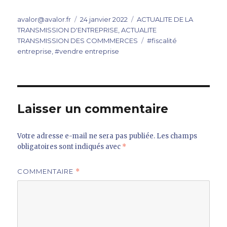
Auteur
Publié
Catégories
avalor@avalor.fr
24 janvier 2022
ACTUALITE DE LA
le
TRANSMISSION D'ENTREPRISE
,
ACTUALITE
Étiquettes
TRANSMISSION DES COMMMERCES
#fiscalité
entreprise
,
#vendre entreprise
Laisser un commentaire
Votre adresse e-mail ne sera pas publiée.
Les champs
obligatoires sont indiqués avec
*
COMMENTAIRE
*