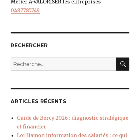
Métier A-VALORISER les entreprises
0487785749
RECHERCHER
REC
Recherche
pour
:
ARTICLES RÉCENTS
Guide de Bercy 2026 : diagnostic stratégique
et financier
Loi Hamon information des salariés : ce qui