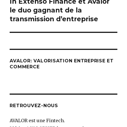
In Extenso Finance et Avalor
le duo gagnant de la
l’article
transmission d’entreprise
AVALOR: VALORISATION ENTREPRISE ET
COMMERCE
RETROUVEZ-NOUS
AVALOR est une Fintech.