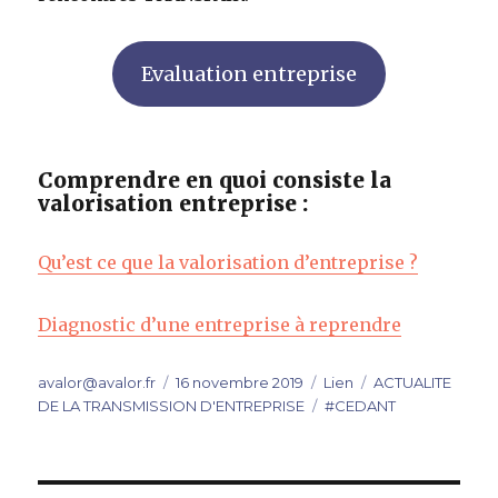
Evaluation entreprise
Comprendre en quoi consiste la
valorisation entreprise :
Qu’est ce que la valorisation d’entreprise ?
Diagnostic d’une entreprise à reprendre
Auteur
Publié
Format
Catégories
avalor@avalor.fr
16 novembre 2019
Lien
ACTUALITE
le
Étiquettes
DE LA TRANSMISSION D'ENTREPRISE
#CEDANT