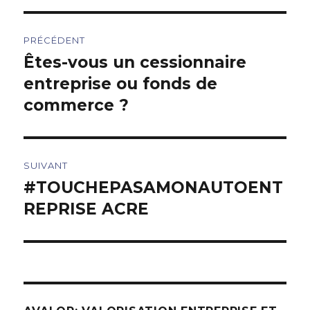
Navigation
PRÉCÉDENT
de
Êtes-vous un cessionnaire
Article
précédent :
entreprise ou fonds de
l’article
commerce ?
SUIVANT
#TOUCHEPASAMONAUTOENT
Article
suivant :
REPRISE ACRE