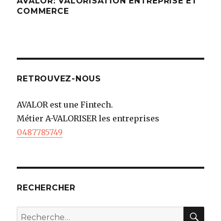
AVALOR: VALORISATION ENTREPRISE ET
COMMERCE
RETROUVEZ-NOUS
AVALOR est une Fintech.
Métier A-VALORISER les entreprises
0487785749
RECHERCHER
REC
Recherche