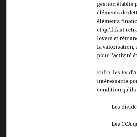
gestion établis
éléments de dett
éléments financi
et qu’il faut ret
loyers et rémun
la valorisation,
pour l’activité é
Enfin, les PV d
intéressante po
condition qu’ils
– Les dividend
– Les CCA qui 