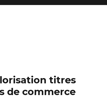
reprise et fonds de commerce
risation titres
ds de commerce