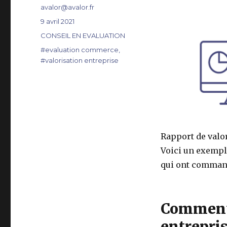
Auteur
avalor@avalor.fr
Publié
9 avril 2021
le
Catégories
CONSEIL EN EVALUATION
Étiquettes
#evaluation commerce
,
#valorisation entreprise
Rapport de valo
Voici un exempl
qui ont command
Commenta
entrepri