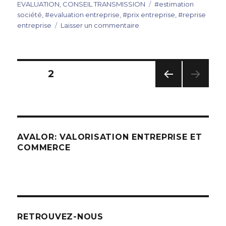
le
Étiquettes
EVALUATION
,
CONSEIL TRANSMISSION
#estimation
société
,
#evaluation entreprise
,
#prix entreprise
,
#reprise
sur
entreprise
Laisser un commentaire
Reprise
d’entreprise,
pensez
à
Pagination
PAGE
2
la
valorisation
PAG
des
en
E
amont
PRÉC
publications
ÉDE
!
NTE
AVALOR: VALORISATION ENTREPRISE ET
COMMERCE
RETROUVEZ-NOUS