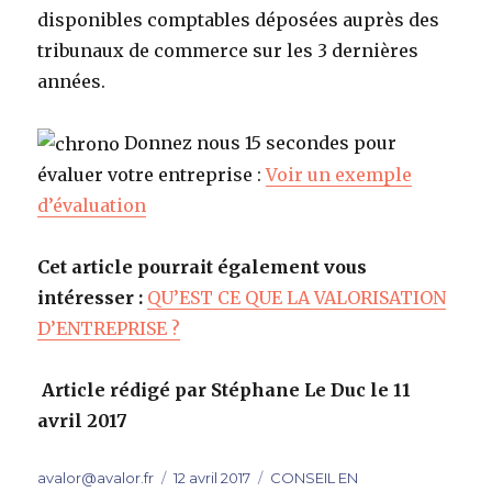
disponibles comptables déposées auprès des
tribunaux de commerce sur les 3 dernières
années.
Donnez nous 15 secondes pour
évaluer votre entreprise :
Voir un exemple
d’évaluation
Cet article pourrait également vous
intéresser :
QU’EST CE QUE LA VALORISATION
D’ENTREPRISE ?
Article rédigé par Stéphane Le Duc le 11
avril 2017
Auteur
Publié
Catégories
avalor@avalor.fr
12 avril 2017
CONSEIL EN