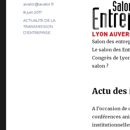
Auteur
avalor@avalor.fr
Publié
8 juin 2017
le
Catégories
ACTUALITE DE LA
TRANSMISSION
D'ENTREPRISE
Salon des entre
Le salon des Ent
Congrès de Lyon,
salon ?
Actu des 
A l’occasion de 
conférences an
institutionnelle