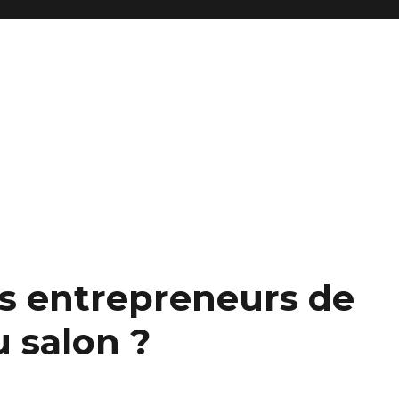
reprise et fonds de commerce
es entrepreneurs de
u salon ?