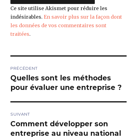
Ce site utilise Akismet pour réduire les
indésirables.
En savoir plus sur la façon dont
les données de vos commentaires sont
traitées
.
Navigation
PRÉCÉDENT
de
Quelles sont les méthodes
Article
précédent :
pour évaluer une entreprise ?
l’article
SUIVANT
Comment développer son
Article
suivant :
entreprise au niveau national