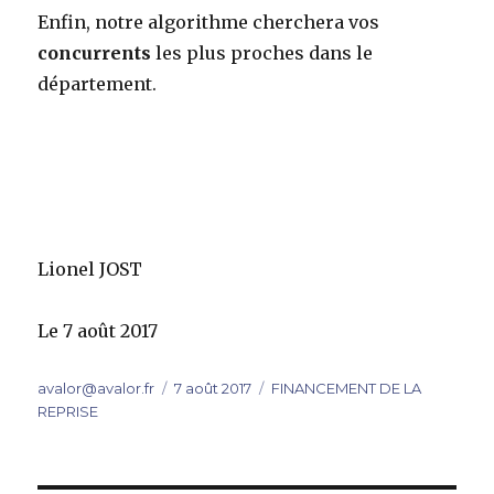
Enfin, notre algorithme cherchera vos
concurrents
les plus proches dans le
département.
Lionel JOST
Le 7 août 2017
Auteur
Publié
Catégories
avalor@avalor.fr
7 août 2017
FINANCEMENT DE LA
le
REPRISE