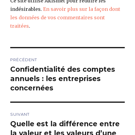
Ce site utilise Akismet pour réduire les
indésirables.
En savoir plus sur la façon dont
les données de vos commentaires sont
traitées
.
Navigation
PRÉCÉDENT
de
Confidentialité des comptes
Article
précédent :
annuels : les entreprises
l’article
concernées
SUIVANT
Quelle est la différence entre
Article
suivant :
la valeur et les valeurs d’une