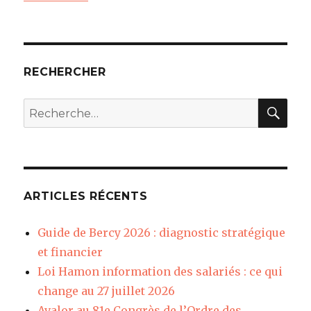
RECHERCHER
REC
Recherche
pour
:
ARTICLES RÉCENTS
Guide de Bercy 2026 : diagnostic stratégique
et financier
Loi Hamon information des salariés : ce qui
change au 27 juillet 2026
Avalor au 81e Congrès de l’Ordre des