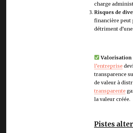
charge administ
Risques de div
financière peut
détriment d’une
Valorisation
l’entreprise
devi
transparence sur
de valeur à dis
transparente
gar
la valeur créée.
Pistes alte