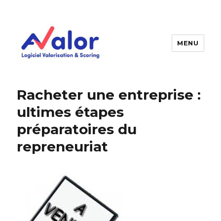
MENU
AVALOR Valorisation entreprise
et fonds de commerce
Racheter une entreprise :
ultimes étapes
préparatoires du
repreneuriat