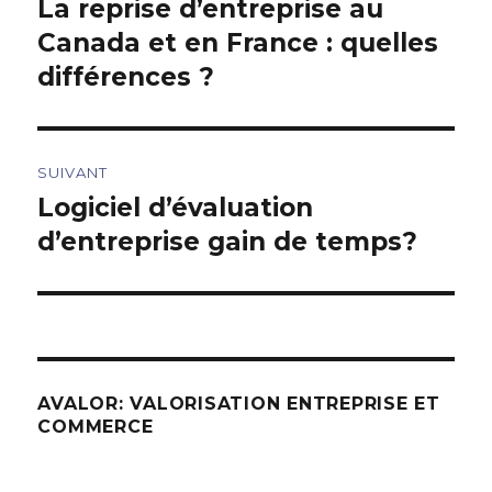
La reprise d’entreprise au
Article
précédent :
Canada et en France : quelles
l’article
différences ?
SUIVANT
Logiciel d’évaluation
Article
suivant :
d’entreprise gain de temps?
AVALOR: VALORISATION ENTREPRISE ET
COMMERCE