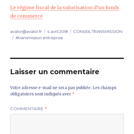
Le régime fiscal de la valorisation d’un fonds
de commerce
Auteur
Publié
Catégories
avalor@avalor.fr
4 avril 2018
CONSEIL TRANSMISSION
Étiquettes
le
#transmission entreprise
Laisser un commentaire
Votre adresse e-mail ne sera pas publiée.
Les champs
obligatoires sont indiqués avec
*
COMMENTAIRE
*