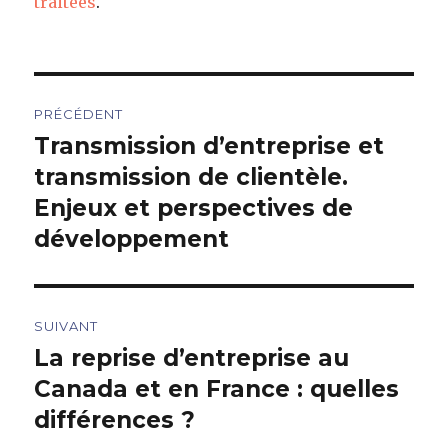
traitées
.
Navigation
PRÉCÉDENT
de
Transmission d’entreprise et
Article
précédent :
transmission de clientèle.
l’article
Enjeux et perspectives de
développement
SUIVANT
La reprise d’entreprise au
Article
suivant :
Canada et en France : quelles
différences ?