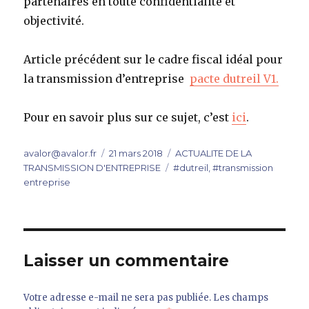
partenaires en toute confidentialité et
objectivité.
Article précédent sur le cadre fiscal idéal pour
la transmission d’entreprise
pacte dutreil V1.
Pour en savoir plus sur ce sujet, c’est
ici
.
Auteur
Publié
Catégories
avalor@avalor.fr
21 mars 2018
ACTUALITE DE LA
le
Étiquettes
TRANSMISSION D'ENTREPRISE
#dutreil
,
#transmission
entreprise
Laisser un commentaire
Votre adresse e-mail ne sera pas publiée.
Les champs